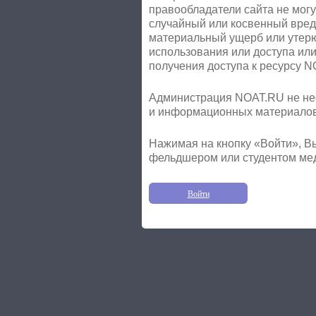
правообладатели сайта не могу
случайный или косвенный вред
материальный ущерб или утерю
использования или доступа ил
получения доступа к ресурсу 
Администрация NOAT.RU не нес
и информационных материалов 
Нажимая на кнопку «Войти», Вы
фельдшером или студентом ме
Войти