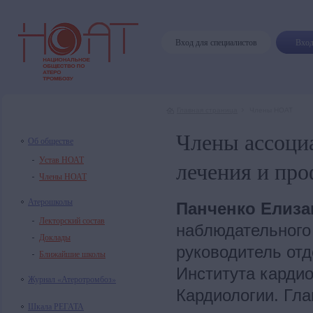
Вход для специалистов
Вход
Главная страница
Члены НОАТ
Члены ассоциа
Об обществе
Устав НОАТ
лечения и пр
Члены НОАТ
Атерошколы
Панченко Елиза
Лекторский состав
наблюдательного 
Доклады
руководитель от
Ближайшие школы
Института карди
Журнал «Атеротромбоз»
Кардиологии. Гла
Шкала РЕГАТА