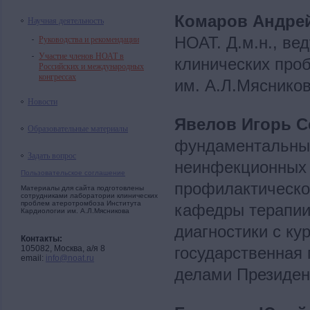
Комаров Андре
Научная деятельность
Руководства и рекомендации
НОАТ. Д.м.н., ве
Участие членов НОАТ в
клинических про
Российских и международных
конгрессах
им. А.Л.Мяснико
Новости
Явелов Игорь 
Образовательные материалы
фундаментальных
Задать вопрос
неинфекционных
Пользовательское соглашение
профилактическо
Материалы для сайта подготовлены
сотрудниками лаборатории клинических
проблем атеротромбоза Института
кафедры терапии
Кардиологии им. А.Л.Мясникова
диагностики с к
Контакты:
105082, Москва, а/я 8
государственная
email:
info@noat.ru
делами Президен