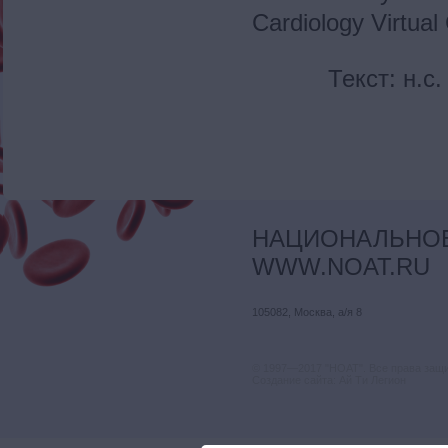
Cardiology Virtual
Текст: н.с
НАЦИОНАЛЬНОЕ
WWW.NOAT.RU
105082, Москва, а/я 8
© 1997—2017 "НОАТ". Все права защ
Создание сайта: Ай Ти Легион