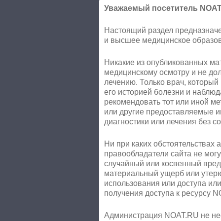
Уважаемый посетитель NOAT
Настоящий раздел предназначе
и высшее медицинское образов
Никакие из опубликованных ма
медицинскому осмотру и не до
лечению. Только врач, который 
его историей болезни и наблюд
рекомендовать тот или иной м
или другие предоставляемые им
диагностики или лечения без с
Ни при каких обстоятельствах 
правообладатели сайта не могу
случайный или косвенный вред
материальный ущерб или утерю
использования или доступа ил
получения доступа к ресурсу 
Администрация NOAT.RU не нес