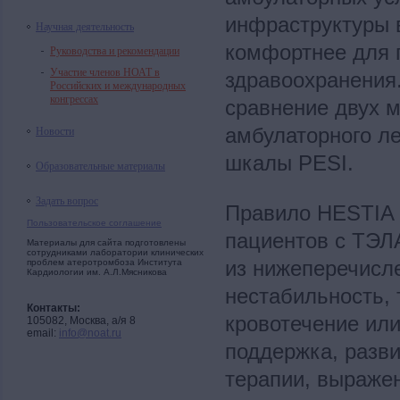
инфраструктуры 
Научная деятельность
комфортнее для 
Руководства и рекомендации
Участие членов НОАТ в
здравоохранения
Российских и международных
конгрессах
сравнение двух 
Новости
амбулаторного л
шкалы PESI.
Образовательные материалы
Задать вопрос
Правило HESTIA 
Пользовательское соглашение
пациентов с ТЭЛА
Материалы для сайта подготовлены
сотрудниками лаборатории клинических
из нижеперечисл
проблем атеротромбоза Института
Кардиологии им. А.Л.Мясникова
нестабильность,
Контакты:
кровотечение или
105082, Москва, а/я 8
email:
info@noat.ru
поддержка, разв
терапии, выраже