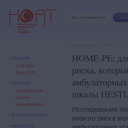
Вход для специалистов
Вход
Главная страница
HOME-PE: для отбо
HOME-PE: для
Об обществе
Устав НОАТ
риска, которы
Члены НОАТ
амбулаторных
Атерошколы
Лекторский состав
шкалы HESTI
Доклады
Ближайшие школы
Исследования по
Журнал «Атеротромбоз»
низкого риска мо
Шкала РЕГАТА
амбулаторных ус