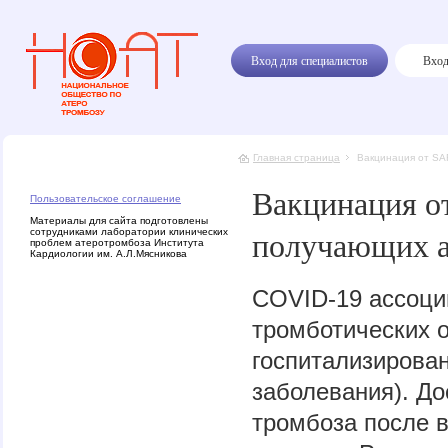
Вход для специалистов
Вход
Главная страница
Вакцинация от SA
Вакцинация о
Пользовательское соглашение
Материалы для сайта подготовлены
получающих а
сотрудниками лаборатории клинических
проблем атеротромбоза Института
Кардиологии им. А.Л.Мясникова
COVID-19 ассоци
тромботических 
госпитализирова
заболевания). Д
тромбоза после 