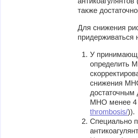
антикоагулянтов 
также достаточно
Для снижения ри
придерживаться 
У принимающи
определить М
скорректиров
снижения МНО
достаточным 
МНО менее 4 
thrombosis/
)).
Специально п
антикоагулянт