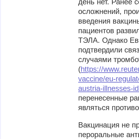
день нет. Ранее 
осложнений, про
введения вакцины
пациентов развил
ТЭЛА. Однако Ев
подтвердили свя
случаями тромбо
(
https://www.reuter
vaccine/eu-regulat
austria-illnesse
перенесенные ра
являться против
Вакцинация не п
пероральные ант