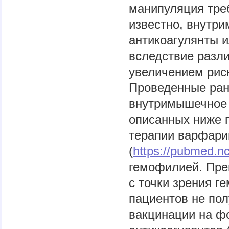
манипуляция тре
известно, внутр
антикоагулянты 
вследствие разл
увеличением рис
Проведенные ран
внутримышечное 
описанных ниже п
терапии варфар
(
https://pubmed.nc
гемофилией. Пре
с точки зрения г
пациентов не по
вакцинации на ф