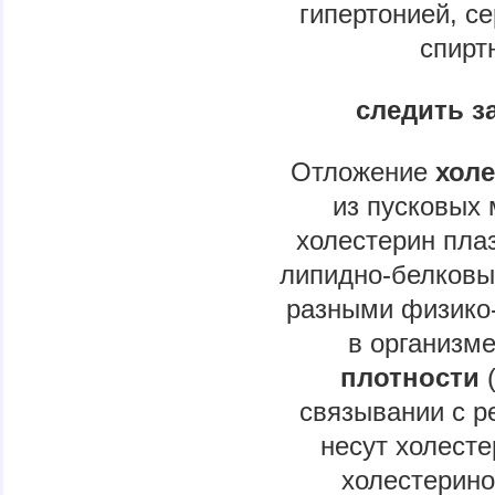
гипертонией, с
спирт
следить з
Отложение
хол
из пусковых 
холестерин пла
липидно-белковы
разными физико
в организм
плотности
(
связывании с р
несут холесте
холестерин