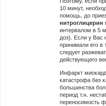
Поэтому, если пр
10 минут, необх
помощь, до приез
нитроглицерин
п
интервалом в 5 м
доз). Если у Вас
принимали его в
следует разжеват
действующего ве
Инфаркт миокард
катастрофа без к
большинства бол
период т.н. нест
переносимость фи