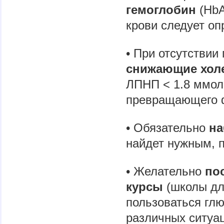
гемоглобин
(HbA
крови следует оп
• При отсутствии
снижающие хол
ЛПНП < 1.8 ммоль
превращающего 
• Обязательно
на
найдет нужным, 
• Желательно
по
курсы
(школы дл
пользоваться глю
различных ситуац