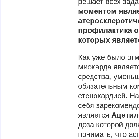
решает всех зад
моментом являе
атеросклеротиче
профилактика о
которых являет
Как уже было от
миокарда являетс
средства, умень
обязательным ко
стенокардией. Н
себя зарекоменд
является
Ацетил
доза которой дол
понимать, что ас