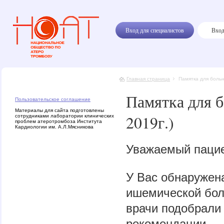
Вход для специалистов
Вход
Главная страница
Памятка для больн
Памятка для б
Пользовательское соглашение
Материалы для сайта подготовлены
2019г.)
сотрудниками лаборатории клинических
проблем атеротромбоза Института
Кардиологии им. А.Л.Мясникова
Уважаемый пацие
У Вас обнаружен
ишемической бол
врачи подобрали
рекомендации.