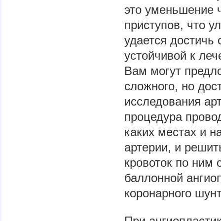
это уменьшение 
приступов, что у
удается достичь 
устойчивой к ле
Вам могут предл
сложного, но дос
исследования арт
процедура провод
каких местах и н
артерии, и решит
кровоток по ним
баллонной ангио
коронарного шун
При ангиопластик