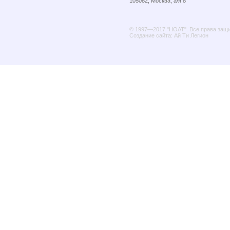
105082, Москва, а/я 8
© 1997—2017 "НОАТ". Все права защ
Создание сайта: Ай Ти Легион