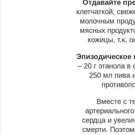
Отдавайте пр
клетчаткой, све
молочным проду
мясных продукто
кожицы, т.к. 
Эпизодическое 
– 20 г этанола в 
250 мл пива 
противопо
Вместе с т
артериального
сердца и увели
смерти. Поэто