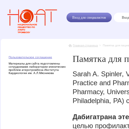
Вход для специалистов
Вход
Главная страница
Памятка для паци
Памятка для 
Пользовательское соглашение
Материалы для сайта подготовлены
сотрудниками лаборатории клинических
проблем атеротромбоза Института
Sarah A. Spinler, 
Кардиологии им. А.Л.Мясникова
Practice and Pharm
Pharmacy, Universi
Philadelphia, PA
Дабигатрана эт
целью профилакт