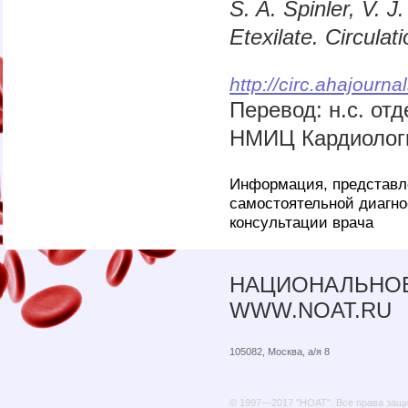
S. A. Spinler, V. J
Etexilate. Circula
http://circ.ahajourna
Перевод: н.с. от
НМИЦ Кардиолог
Информация, представле
самостоятельной диагно
консультации врача
НАЦИОНАЛЬНОЕ
WWW.NOAT.RU
105082, Москва, а/я 8
© 1997—2017 "НОАТ". Все права защ