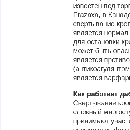
известен под то
Prazaxa, в Канаде
свертывание кров
является нормал
для остановки кр
может быть опасн
является против
(антикоагулянтом
является варфар
Как работает да
Свертывание кров
сложный многост
принимают участ
называются факт