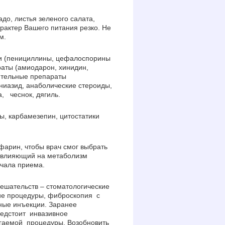
до, листья зеленого салата,
рактер Вашего питания резко. Не
м.
и (пенициллины, цефалоспорины
раты (амиодарон, хинидин,
ительные препараты
ниазид, анаболические стероиды,
, чеснок, дягиль.
, карбамезепин, цитостатики
арин, чтобы врач смог выбрать
т, влияющий на метаболизм
ачала приема.
мешательств – стоматологические
кие процедуры, фиброскопия с
ные инъекции. Заранее
редстоит инвазивное
агаемой процедуры. Возобновить