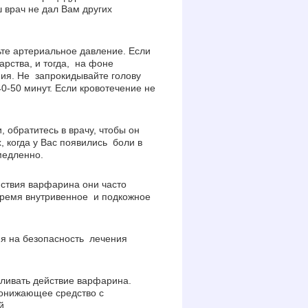
 врач не дал Вам других
ьте артериальное давление. Если
рства, и тогда, на фоне
ия. Не запрокидывайте голову
0-50 минут. Если кровотечение не
 обратитесь в врачу, чтобы он
, когда у Вас появились боли в
медленно.
йствия варфарина они часто
время внутривенное и подкожное
ия на безопасность лечения
ливать действие варфарина.
понижающее средство с
й.