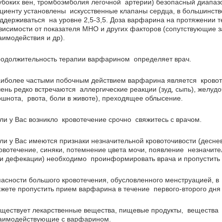
убоких вен, тромбоэмболия легочной артерии) безопасный диапазо
циенту установлены искусственные клапаны сердца, в большинст
ддерживаться на уровне 2,5-3,5. Доза варфарина на протяжении 
висимости от показателя МНО и других факторов (сопутствующие 
аимодействия и др).
одолжительность терапии варфарином определяет врач.
иболее частыми побочным действием варфарина является кровот
ень редко встречаются аллергические реакции (зуд, сыпь), желуд
ошнота, рвота, боли в животе), преходящее облысение.
ли у Вас возникло кровотечение срочно свяжитесь с врачом.
ли у Вас имеются признаки незначительной кровоточивости (десне
овотечение, синяки, потемнение цвета мочи, появление незначител
и дефекации) необходимо проинформировать врача и пропустить
асности большого кровотечения, обусловленного менструацией, в 
жете пропустить прием варфарина в течение первого-второго дня
ществует лекарственные вещества, пищевые продукты, вещества
аимодействующие с варфарином.