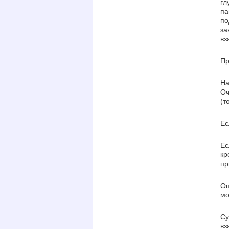
гл
па
по
за
вз
Пр
На
Оч
(т
Ес
Ес
кр
пр
Оп
мо
Су
вз