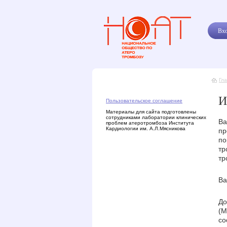
Вхо
Гл
И
Пользовательское соглашение
Материалы для сайта подготовлены
сотрудниками лаборатории клинических
Ва
проблем атеротромбоза Института
Кардиологии им. А.Л.Мясникова
пр
по
тр
тр
Ва
До
(М
со