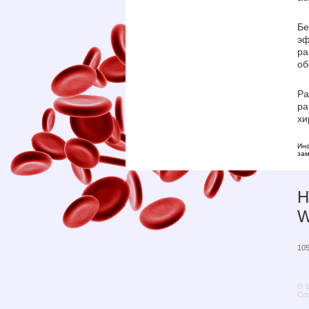
Бе
эф
ра
об
Ра
ра
хи
Инф
зам
Н
W
105
© 
Соз