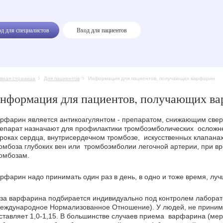
д для специалистов
Вход для пациентов
авная страница
Для пациентов
Информация для пациентов, получающих варфарин
нформация для пациентов, получающих в
рфарин является антикоагулянтом - препаратом, снижающим свер
епарат назначают для профилактики тромбоэмболических осложн
роках сердца, внутрисердечном тромбозе, искусственных клапана
омбоза глубоких вен или тромбоэмболии легочной артерии, при вр
омбозам.
рфарин надо принимать один раз в день, в одно и тоже время, лу
за варфарина подбирается индивидуально под контролем лаборат
еждународное Нормализованное Отношение). У людей, не прин
ставляет 1,0-1,15. В большинстве случаев приема варфарина (ме