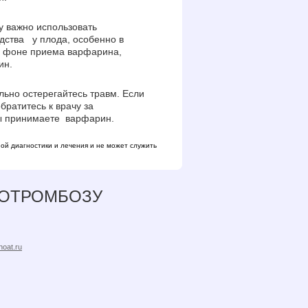
 важно использовать
ства у плода, особенно в
на фоне приема варфарина,
ин.
но остерегайтесь травм. Если
братитесь к врачу за
Вы принимаете варфарин.
ой диагностики и лечения и не может служить
РОТРОМБОЗУ
noat.ru