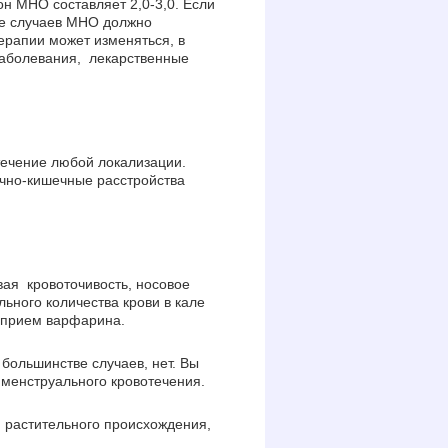
н МНО составляет 2,0-3,0. Если
ве случаев МНО должно
терапии может изменяться, в
заболевания, лекарственные
ечение любой локализации.
очно-кишечные расстройства
вая кровоточивость, носовое
ьного количества крови в кале
 прием варфарина.
большинстве случаев, нет. Вы
 менструального кровотечения.
 растительного происхождения,