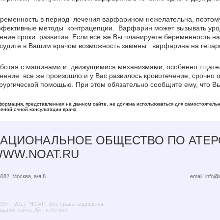
ременность в период лечения варфарином нежелательна, поэтому
фективные методы контрацепции. Варфарин может вызывать урод
нние сроки развития. Если все же Вы планируете беременность 
судите в Вашим врачом возможность замены варфарина на гепар
ботая с машинами и движущимися механизмами, особенно тщатель
нение все же произошло и у Вас развилось кровотечение, срочно о
рургической помощью. При этом обязательно сообщите ему, что 
ормация, представленная на данном сайте, не должна использоваться для самостоятельн
еной очной консультации врача
АЦИОНАЛЬНОЕ ОБЩЕСТВО ПО АТЕ
WW.NOAT.RU
082, Москва, а/я 8
email:
info@
1997—2017 "НОАТ". Все права защищены.
дание сайта: Ай Ти Легион