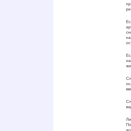
пр
ре
Ес
ар
сн
на
ос
Ес
на
жи
Сл
ос
вв
Сл
ва
Ли
По
ас