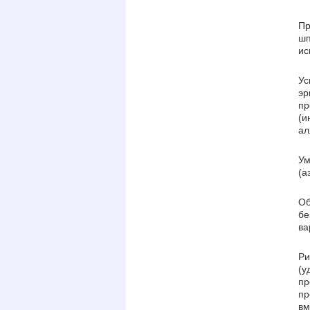
Пр
шп
ис
Ус
эр
пр
(и
ал
Ум
(а
Об
бе
ва
Ри
(у
пр
пр
вм