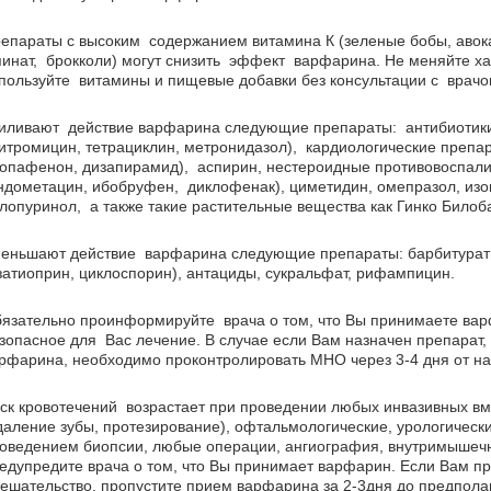
епараты с высоким содержанием витамина К (зеленые бобы, авока
инат, брокколи) могут снизить эффект варфарина. Не меняйте ха
пользуйте витамины и пищевые добавки без консультации с врачо
иливают действие варфарина следующие препараты: антибиотик
итромицин, тетрациклин, метронидазол), кардиологические препа
опафенон, дизапирамид), аспирин, нестероидные противовоспал
ндометацин, ибобруфен, диклофенак), циметидин, омепразол, изо
лопуринол, а также такие растительные вещества как Гинко Билоба
еньшают действие варфарина следующие препараты: барбитураты
затиоприн, циклоспорин), антациды, сукральфат, рифампицин.
язательно проинформируйте врача о том, что Вы принимаете варф
зопасное для Вас лечение. В случае если Вам назначен препара
рфарина, необходимо проконтролировать МНО через 3-4 дня от н
ск кровотечений возрастает при проведении любых инвазивных в
даление зубы, протезирование), офтальмологические, урологичес
оведением биопсии, любые операции, ангиография, внутримышеч
едупредите врача о том, что Вы принимает варфарин. Если Вам п
ешательство, пропустите прием варфарина за 2-3дня до предпол