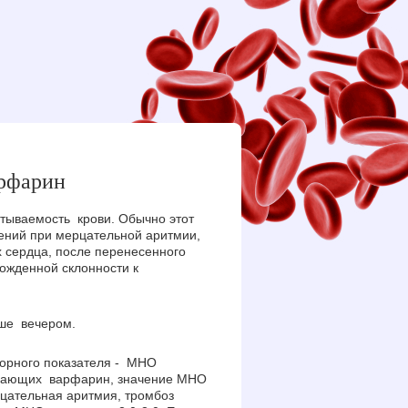
арфарин
тываемость крови. Обычно этот
ений при мерцательной аритмии,
х сердца, после перенесенного
ожденной склонности к
чше вечером.
орного показателя - МНО
имающих варфарин, значение МНО
рцательная аритмия, тромбоз