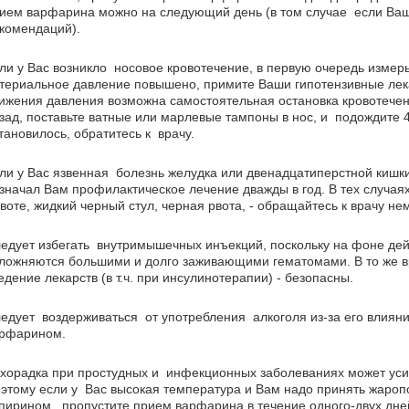
ием варфарина можно на следующий день (в том случае если Ваш
комендаций).
ли у Вас возникло носовое кровотечение, в первую очередь измер
териальное давление повышено, примите Ваши гипотензивные лека
ижения давления возможна самостоятельная остановка кровотечен
зад, поставьте ватные или марлевые тампоны в нос, и подождите 4
тановилось, обратитесь к врачу.
ли у Вас язвенная болезнь желудка или двенадцатиперстной кишки,
значал Вам профилактическое лечение дважды в год. В тех случаях
воте, жидкий черный стул, черная рвота, - обращайтесь к врачу не
едует избегать внутримышечных инъекций, поскольку на фоне де
ложняются большими и долго заживающими гематомами. В то же 
едение лекарств (в т.ч. при инсулинотерапии) - безопасны.
едует воздерживаться от употребления алкоголя из-за его влиян
рфарином.
хорадка при простудных и инфекционных заболеваниях может уси
этому если у Вас высокая температура и Вам надо принять жаро
пирином, пропустите прием варфарина в течение одного-двух дне